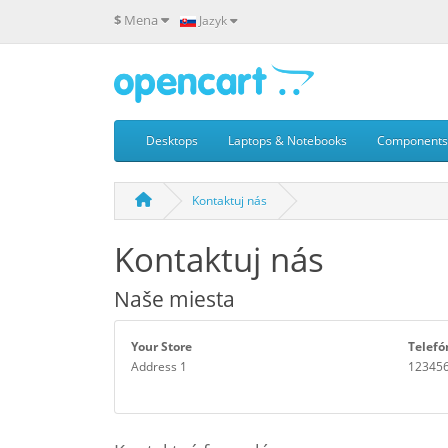
$
Mena
Jazyk
Desktops
Laptops & Notebooks
Components
Kontaktuj nás
Kontaktuj nás
Naše miesta
Your Store
Telefó
Address 1
12345