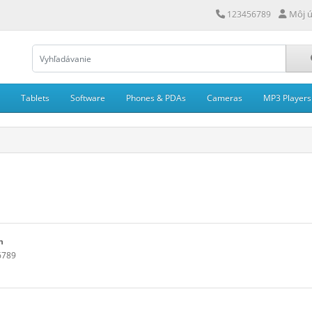
Môj ú
123456789
Tablets
Software
Phones & PDAs
Cameras
MP3 Players
n
6789