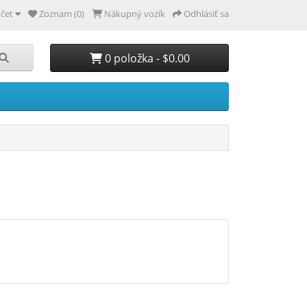
čet
Zoznam (0)
Nákupný vozík
Odhlásiť sa
0 položka - $0.00